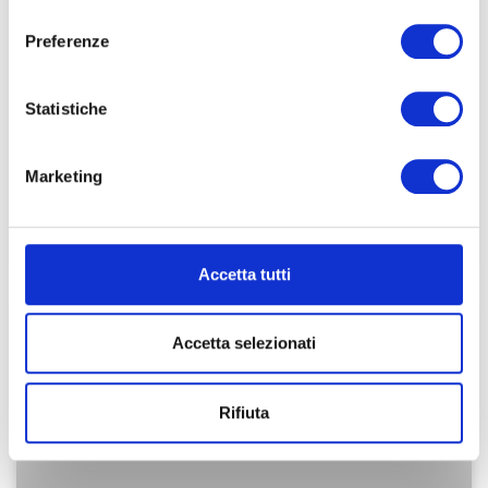
consenso
Holding di famiglia: pagare solo
Preferenze
l’1,2% di tasse legalmente
Statistiche
Sempre più imprenditori italiani si trovano a dover
affrontare sfide complesse: dalla protezione del proprio
patrimonio familiare alla necessità di ridurre il carico
Marketing
fiscale in modo legale. La holding di
LEGGI TUTTO »
Accetta tutti
FISCALITÀ SRL
Accetta selezionati
Rifiuta