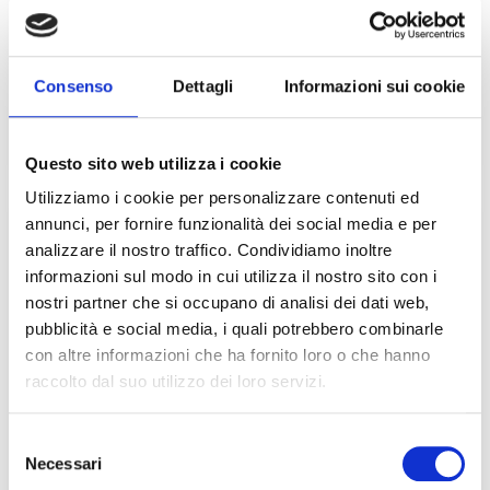
La SRLS (Società a Responsabilità Limitata
Semplificata) è nata per favorire l’avvio d’impresa con
costi iniziali ridotti e procedure snelle. È un obiettivo
nobile e, per alcuni progetti micro-imprenditoriali, anche
Consenso
Dettagli
Informazioni sui cookie
LEGGI TUTTO »
Questo sito web utilizza i cookie
Utilizziamo i cookie per personalizzare contenuti ed
annunci, per fornire funzionalità dei social media e per
PROTEZIONE DEL PATRIMONIO
analizzare il nostro traffico. Condividiamo inoltre
informazioni sul modo in cui utilizza il nostro sito con i
nostri partner che si occupano di analisi dei dati web,
pubblicità e social media, i quali potrebbero combinarle
con altre informazioni che ha fornito loro o che hanno
raccolto dal suo utilizzo dei loro servizi.
Selezione
Necessari
del