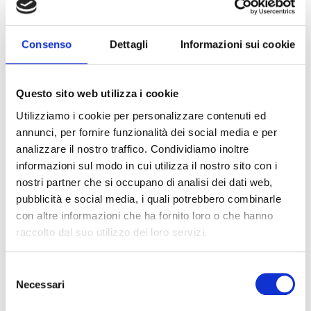
METATASSE – MATTEO
VERONESI
Consenso
Dettagli
Informazioni sui cookie
Questo sito web utilizza i cookie
Utilizziamo i cookie per personalizzare contenuti ed
Matteo ha 7 negozi di commercio di apparecchi
annunci, per fornire funzionalità dei social media e per
acustici. Si è rivelato
molto interessato
e ritiene
analizzare il nostro traffico. Condividiamo inoltre
l’argomento delle
Royalties da marchio
, illustrato
informazioni sul modo in cui utilizza il nostro sito con i
al
Symposium Fiscale
molto interessante.
Ci dice
nostri partner che si occupano di analisi dei dati web,
anche che non ha mai accantonato
TFM
e che da
pubblicità e social media, i quali potrebbero combinarle
subito ha intenzione di mettere in atto.
Vuole
con altre informazioni che ha fornito loro o che hanno
finalmente
trovare il modo di risparmiare in tasse
,
raccolto dal suo utilizzo dei loro servizi.
ma rimanendo all’interno della legalità attraverso
strumenti che è possibile utilizzare
Selezione
Necessari
“
Ho già appuntamento con un vostro collega a
del
Verona”
– ci informa.
consenso