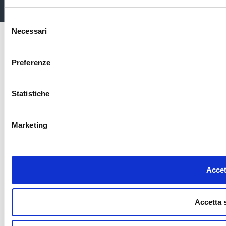
Selezione
Necessari
del
consenso
Preferenze
Statistiche
Marketing
Accet
Accetta 