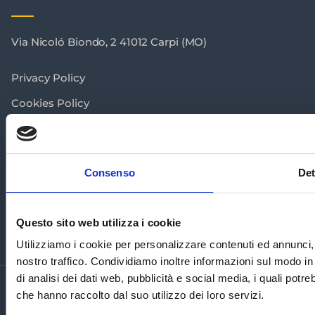
Via Nicoló Biondo, 2 41012 Carpi (MO)
Privacy Policy
Cookies Policy
Consenso
Det
Questo sito web utilizza i cookie
Utilizziamo i cookie per personalizzare contenuti ed annunci, p
nostro traffico. Condividiamo inoltre informazioni sul modo in 
di analisi dei dati web, pubblicità e social media, i quali pot
© Copyright 2021 | Metatasse |
Privacy Policy
che hanno raccolto dal suo utilizzo dei loro servizi.