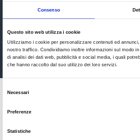
Consenso
Det
Questo sito web utilizza i cookie
Utilizziamo i cookie per personalizzare contenuti ed annunci, p
nostro traffico. Condividiamo inoltre informazioni sul modo in 
© Copyright 2021 | Metatasse |
Privacy Policy
di analisi dei dati web, pubblicità e social media, i quali pot
che hanno raccolto dal suo utilizzo dei loro servizi.
Selezione
Necessari
del
consenso
Preferenze
Statistiche