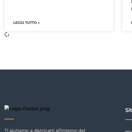
LEGGI TUTTO »
Si
Ti aiutiamo a districarti all'interno del
H