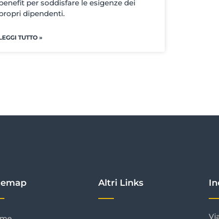
benefit per soddisfare le esigenze dei
propri dipendenti.
LEGGI TUTTO »
temap
Altri Links
In
Vi
ome