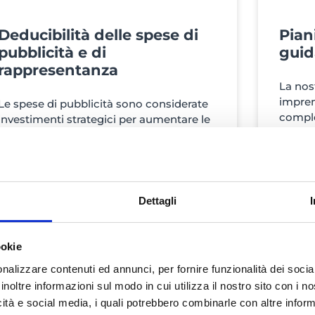
Deducibilità delle spese di
Piani
pubblicità e di
guid
rappresentanza
La nos
impren
Le spese di pubblicità sono considerate
comple
investimenti strategici per aumentare le
fiscal
vendite future. Queste includono tutte le
in Ital
spese sostenute per promuovere i
legali
prodotti o i servizi tra i consumatori, con
Dettagli
LEGGI TUTTO »
LEGGI T
ookie
nalizzare contenuti ed annunci, per fornire funzionalità dei socia
inoltre informazioni sul modo in cui utilizza il nostro sito con i 
FONDAMENTI DI PIANIFICAZIONE
icità e social media, i quali potrebbero combinarle con altre inform