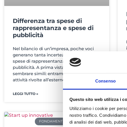
Differenza tra spese di
rappresentanza e spese di
pubblicità
Nel bilancio di un’impresa, poche voci
generano tanta incertezza quanto le
spese di rappresentanza e le spese di
pubblicità. A prima vista possono
sembrare simili: entrambe riguardano
attività rivolte all’esterno,
Consenso
LEGGI TUTTO »
Questo sito web utilizza i c
Utilizziamo i cookie per perso
nostro traffico. Condividiamo 
FONDAMENTI DI PIANIFICAZIONE
di analisi dei dati web, pubbl