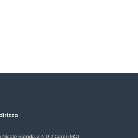
dirizzo
a Nicoló Biondo, 2 41012 Carpi (MO)