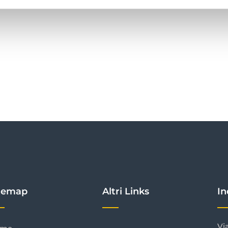
temap
Altri Links
In
Vi