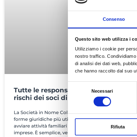
Consenso
Questo sito web utilizza i c
Utilizziamo i cookie per perso
nostro traffico. Condividiamo 
di analisi dei dati web, pubbl
che hanno raccolto dal suo uti
Selezione
Tutte le responsabilità e i
Necessari
del
rischi dei soci di una SNC
consenso
La Società in Nome Collettivo è una delle
forme giuridiche più utilizzate per
avviare attività familiari o piccole
Rifiuta
imprese. È semplice, veloce da costituire