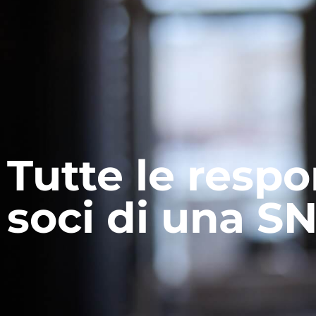
Tutte le respon
soci di una S