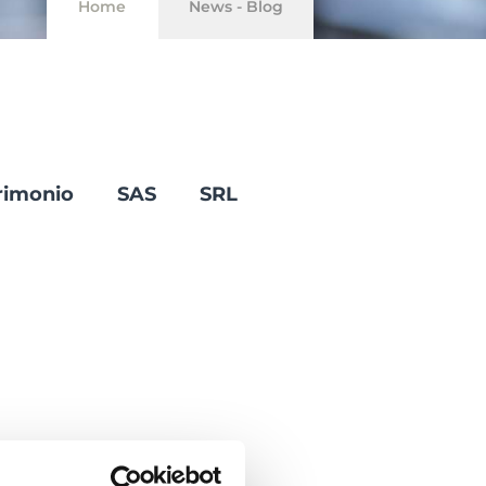
Home
News - Blog
rimonio
SAS
SRL