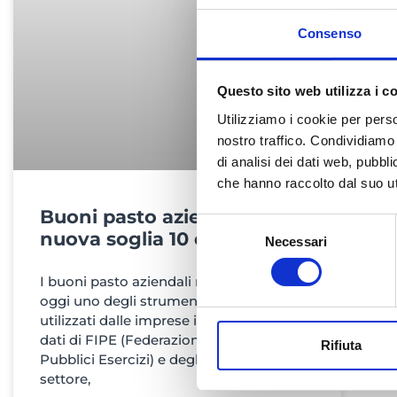
Consenso
Questo sito web utilizza i c
Utilizziamo i cookie per perso
nostro traffico. Condividiamo 
di analisi dei dati web, pubbl
che hanno raccolto dal suo uti
Buoni pasto aziendali 2026:
Selezione
nuova soglia 10 euro
Necessari
del
consenso
I buoni pasto aziendali rappresentano
oggi uno degli strumenti di welfare più
utilizzati dalle imprese italiane. Secondo i
dati di FIPE (Federazione Italiana
Rifiuta
Pubblici Esercizi) e degli osservatori di
settore,