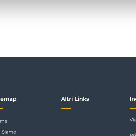
temap
Altri Links
In
Vi
ome
i Siamo
Pr