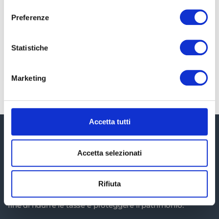
consenso
La Legge di bilancio 2024 Il panorama fiscale
Preferenze
italiano si prospetta in evoluzione grazie alle
disposizioni contenute nel disegno di legge di
Bilancio e nei recenti schemi di decreti legge
Statistiche
LEGGI TUTTO »
Marketing
Accetta tutti
Accetta selezionati
Rifiuta
Ti aiutiamo a districarti all'interno del labirinto fiscale al
fine di ridurre le tasse e proteggere il patrimonio.