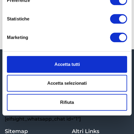
Preferenze
create per
Statistiche
LEGGI TUTTO »
Marketing
Accetta tutti
Accetta selezionati
Ti aiutiamo a districarti all'interno del labirinto fiscale al
Rifiuta
fine di ridurre le tasse e proteggere il patrimonio.
[elfsight_whatsapp_chat id="1"]
Sitemap
Altri Links