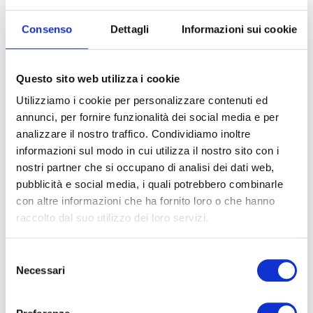
Consenso
Dettagli
Informazioni sui cookie
Questo sito web utilizza i cookie
Utilizziamo i cookie per personalizzare contenuti ed
annunci, per fornire funzionalità dei social media e per
analizzare il nostro traffico. Condividiamo inoltre
informazioni sul modo in cui utilizza il nostro sito con i
nostri partner che si occupano di analisi dei dati web,
pubblicità e social media, i quali potrebbero combinarle
con altre informazioni che ha fornito loro o che hanno
Agevolazioni assunzioni 2024: la
raccolto dal suo utilizzo dei loro servizi.
lista completa
Selezione
L’anno 2024 porta con sé una serie di
Necessari
del
agevolazioni per le assunzioni che mirano a
consenso
incentivare l’occupazione in vari settori e
categorie di lavoratori. Le misure sono state