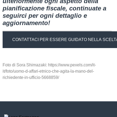
ulteriormente ogni aspetto della
pianificazione fiscale, continuate a
seguirci per ogni dettaglio e
aggiornamento!
CONTATTACI PER ESSERE GUIDATO NELLA SCELTA
Foto di Sora Shimazaki: https://www.pexels.com/it-
it/foto/uomo-d-affari-etnico-che-agita-la-mano-del-
richiedente-in-ufficio-5668859/