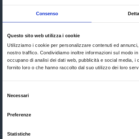
Consenso
Detta
Indirizzo
Questo sito web utilizza i cookie
Via Nicoló Biondo, 2 41012 Carpi (MO)
Utilizziamo i cookie per personalizzare contenuti ed annunci, p
Privacy Policy
nostro traffico. Condividiamo inoltre informazioni sul modo in c
occupano di analisi dei dati web, pubblicità e social media, i
Cookies Policy
fornito loro o che hanno raccolto dal suo utilizzo dei loro servi
Selezione
Necessari
del
consenso
Preferenze
Statistiche