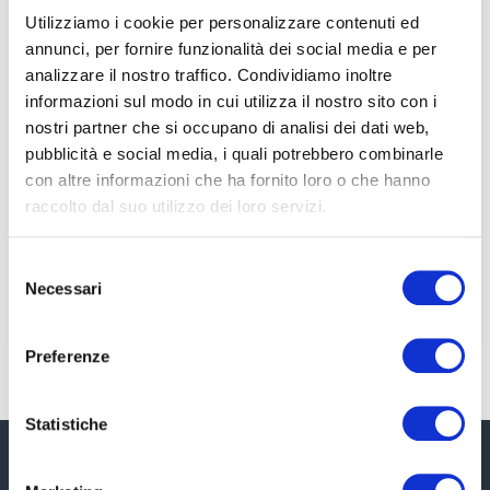
Utilizziamo i cookie per personalizzare contenuti ed
annunci, per fornire funzionalità dei social media e per
Trasformazione SAS in SRL:
analizzare il nostro traffico. Condividiamo inoltre
Tutto Quello che Dovresti
informazioni sul modo in cui utilizza il nostro sito con i
Sapere
nostri partner che si occupano di analisi dei dati web,
pubblicità e social media, i quali potrebbero combinarle
La scelta della forma societaria è una decisione
con altre informazioni che ha fornito loro o che hanno
cruciale per qualsiasi imprenditore. Le Società
raccolto dal suo utilizzo dei loro servizi.
in Accomandita Semplice (SAS) e le Società a
Responsabilità Limitata (SRL) rappresentano
due opzioni popolari nel
Selezione
Necessari
del
LEGGI TUTTO »
consenso
Preferenze
Statistiche