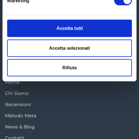
Marketing
Ti aiutiamo a districarti all'interno del labirinto fiscale al
Accetta tutti
fine di ridurre le tasse e proteggere il patrimonio.
[elfsight_whatsapp_chat id="1"]
Accetta selezionati
Sitemap
Altri Links
Rifiuta
Home
Chi Siamo
Recensioni
Metodo Meta
News & Blog
Contatti