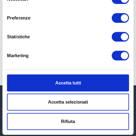
del
consenso
Cos’è una Holding familiare Costituire una
Preferenze
holding familiare non è semplicemente una
mossa finanziaria, ma piuttosto un passo
strategico e cruciale per assicurare la crescita,
Statistiche
la protezione e la successione
Marketing
LEGGI TUTTO »
Accetta tutti
Accetta selezionati
Rifiuta
Ti aiutiamo a districarti all'interno del labirinto fiscale al