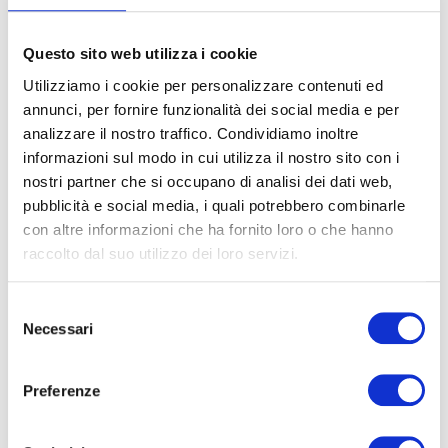
Questo sito web utilizza i cookie
Utilizziamo i cookie per personalizzare contenuti ed
annunci, per fornire funzionalità dei social media e per
analizzare il nostro traffico. Condividiamo inoltre
informazioni sul modo in cui utilizza il nostro sito con i
nostri partner che si occupano di analisi dei dati web,
Svantaggi dell’apertura di una
pubblicità e social media, i quali potrebbero combinarle
SRLS (SRL semplificata)
con altre informazioni che ha fornito loro o che hanno
raccolto dal suo utilizzo dei loro servizi.
La SRLS (Società a Responsabilità Limitata
Semplificata) è nata per favorire l’avvio
Selezione
d’impresa con costi iniziali ridotti e procedure
Necessari
del
snelle. È un obiettivo nobile e, per alcuni
consenso
progetti micro-imprenditoriali, anche
Preferenze
LEGGI TUTTO »