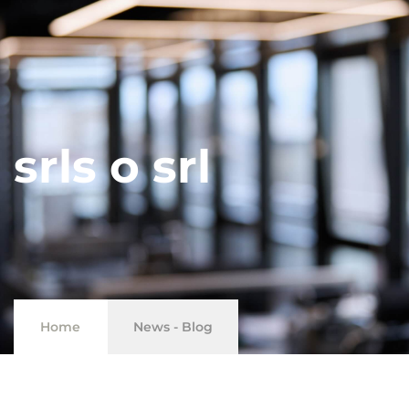
srls o srl
Home
News - Blog