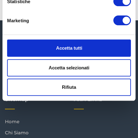
Statistiche
Marketing
Accetta tutti
Ti aiutiamo a districarti all'interno del labirinto fiscale al
Accetta selezionati
fine di ridurre le tasse e proteggere il patrimonio.
[elfsight_whatsapp_chat id="1"]
Rifiuta
Sitemap
Altri Links
Home
Chi Siamo