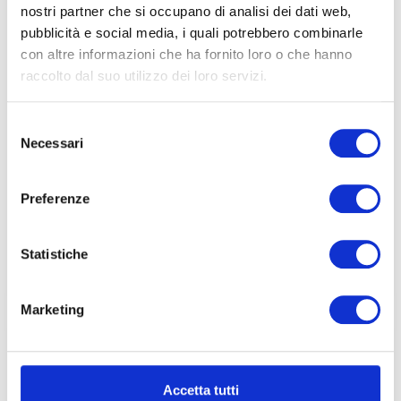
nostri partner che si occupano di analisi dei dati web,
pubblicità e social media, i quali potrebbero combinarle
con altre informazioni che ha fornito loro o che hanno
raccolto dal suo utilizzo dei loro servizi.
Vendita Attività Commerciale:
Guida Fiscale 2026
Selezione
Necessari
del
La vendita di un’attività commerciale è una
delle operazioni più complesse nella vita di un
consenso
imprenditore. Non si tratta soltanto di trovare
Preferenze
un acquirente e concordare un prezzo: la
cessione
Statistiche
LEGGI TUTTO »
Marketing
CASI SPECIFICI
Accetta tutti