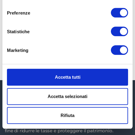
consenso
Il patto di famiglia rappresenta uno degli
Preferenze
strumenti più efficaci per la protezione del
patrimonio, soprattutto in ambito
imprenditoriale. La sua funzione principale è
Statistiche
quella di agevolare il passaggio generazionale
Marketing
LEGGI TUTTO »
Accetta tutti
Accetta selezionati
Rifiuta
Ti aiutiamo a districarti all'interno del labirinto fiscale al
fine di ridurre le tasse e proteggere il patrimonio.