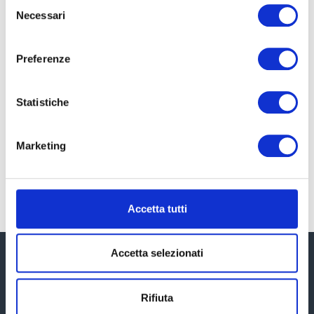
Selezione
Necessari
del
La Holding familiare
consenso
Preferenze
Cos’è una Holding familiare Costituire una
holding familiare non è semplicemente una
mossa finanziaria, ma piuttosto un passo
Statistiche
strategico e cruciale per assicurare la crescita,
la protezione e la successione
Marketing
LEGGI TUTTO »
Accetta tutti
Accetta selezionati
Rifiuta