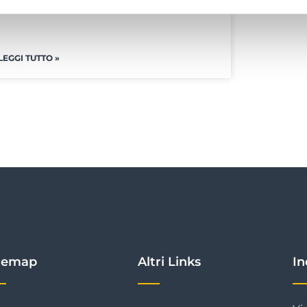
LEGGI TUTTO »
temap
Altri Links
In