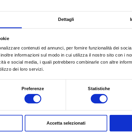
Dettagli
ookie
nalizzare contenuti ed annunci, per fornire funzionalità dei socia
inoltre informazioni sul modo in cui utilizza il nostro sito con i 
icità e social media, i quali potrebbero combinarle con altre inform
lizzo dei loro servizi.
Start Up Innovative: le
agevolazioni fiscali
Preferenze
Statistiche
Hai mai sentito parlare di Start Up
Innovativa? No, non è solo un termine di
moda nel mondo imprenditoriale, ma
rappresenta un’opportunità concreta per
Accetta selezionati
gli imprenditori e i liberi professionisti