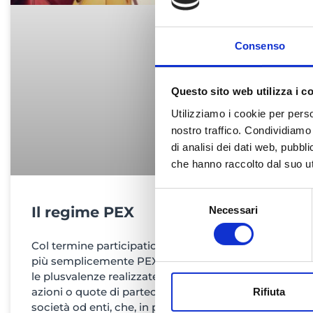
Consenso
Questo sito web utilizza i c
Utilizziamo i cookie per perso
nostro traffico. Condividiamo 
di analisi dei dati web, pubbl
che hanno raccolto dal suo uti
Selezione
Il regime PEX
Necessari
del
consenso
Col termine participation exemption, o
più semplicemente PEX, si intendono
le plusvalenze realizzate e relative ad
azioni o quote di partecipazioni in
Rifiuta
società od enti, che, in presenza di