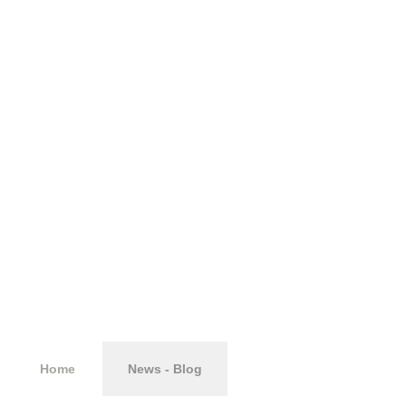
Consulenza
fiscale PMI
Home
News - Blog