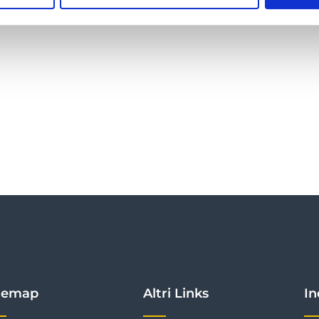
temap
Altri Links
In