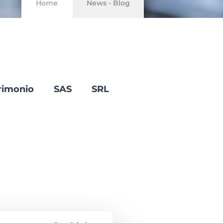
Home
News - Blog
rimonio
SAS
SRL