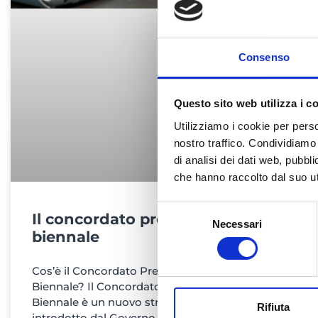
Consenso
Questo sito web utilizza i c
Utilizziamo i cookie per perso
nostro traffico. Condividiamo 
di analisi dei dati web, pubbl
che hanno raccolto dal suo uti
Selezione
Il concordato preventivo
Necessari
del
biennale
consenso
Cos’è il Concordato Preventivo
Biennale? Il Concordato Preventivo
Biennale è un nuovo strumento
Rifiuta
introdotto dal Governo Meloni per