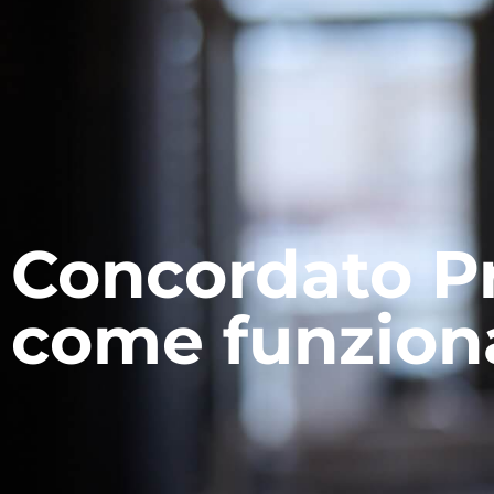
Concordato P
come funzion