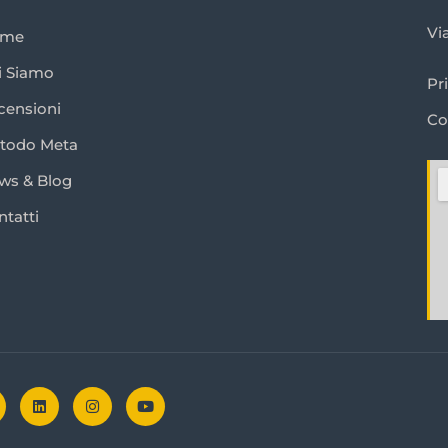
Vi
ome
i Siamo
Pr
censioni
Co
todo Meta
ws & Blog
ntatti