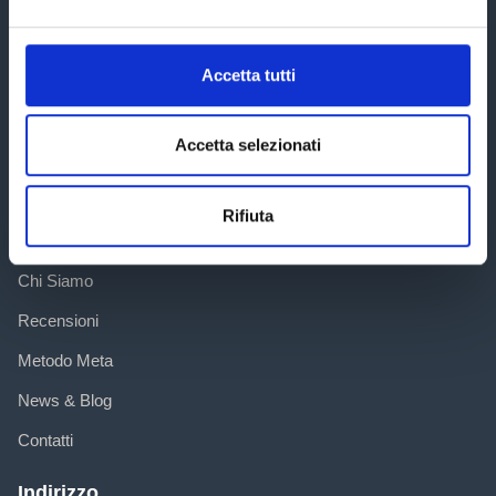
Ti aiutiamo a districarti all'interno del labirinto fiscale al fine di
ridurre le tasse e proteggere il patrimonio.
Accetta tutti
[elfsight_whatsapp_chat id="1"]
Accetta selezionati
Sitemap
Altri Links
Rifiuta
Home
Chi Siamo
Recensioni
Metodo Meta
News & Blog
Contatti
Indirizzo