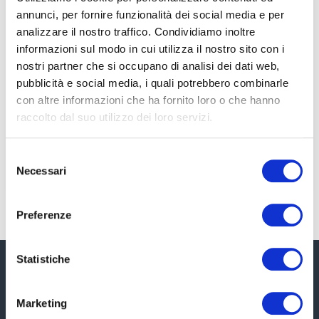
annunci, per fornire funzionalità dei social media e per
Cedesi attività per pensionamento:
analizzare il nostro traffico. Condividiamo inoltre
come vendere al meglio e pagare
informazioni sul modo in cui utilizza il nostro sito con i
meno tasse
nostri partner che si occupano di analisi dei dati web,
pubblicità e social media, i quali potrebbero combinarle
“Cedesi attività per pensionamento” è una delle formule
con altre informazioni che ha fornito loro o che hanno
più ricercate online da imprenditori e commercianti
raccolto dal suo utilizzo dei loro servizi.
italiani over 55. Dietro la sintesi del cartello c’è un
passaggio molto delicato: dopo anni
Selezione
Necessari
LEGGI TUTTO »
del
consenso
Preferenze
Statistiche
Marketing