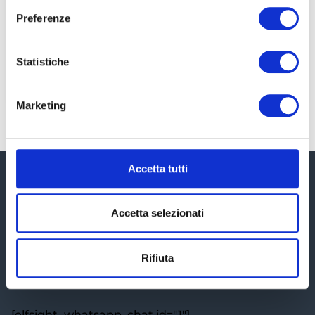
contributo risulta determinante per il successo
dell’impresa. Questi individui, noti come key
Preferenze
man, rivestono ruoli critici all’interno
dell’organizzazione, siano essi amministratori
Statistiche
LEGGI TUTTO »
Marketing
Accetta tutti
Accetta selezionati
Rifiuta
Ti aiutiamo a districarti all'interno del labirinto fiscale al
fine di ridurre le tasse e proteggere il patrimonio.
[elfsight_whatsapp_chat id="1"]