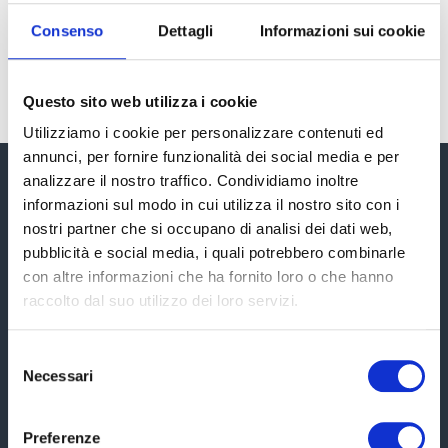
Operano tutti con una missione comune: affinare e
Consenso
Dettagli
Informazioni sui cookie
implementare il “Metodo Meta” per abbattere il
carico fiscale che pesa sulle spalle delle aziende e
degli imprenditori che si affidano a noi e proteggere
Questo sito web utilizza i cookie
il loro patrimonio.
Utilizziamo i cookie per personalizzare contenuti ed
annunci, per fornire funzionalità dei social media e per
analizzare il nostro traffico. Condividiamo inoltre
informazioni sul modo in cui utilizza il nostro sito con i
nostri partner che si occupano di analisi dei dati web,
pubblicità e social media, i quali potrebbero combinarle
con altre informazioni che ha fornito loro o che hanno
Ti aiutiamo a districarti all'interno del labirinto fiscale al
raccolto dal suo utilizzo dei loro servizi.
fine di ridurre le tasse e proteggere il patrimonio.
Selezione
[elfsight_whatsapp_chat id="1"]
Necessari
del
consenso
Sitemap
Altri Links
Preferenze