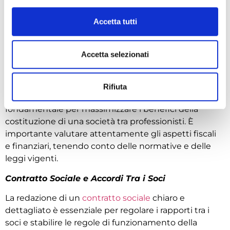
essenziale valutare attentamente la
forma giuridica
più adatta alle esigenze specifiche dell’attività. È
Accetta tutti
consigliabile consultare un esperto legale o fiscale
per comprendere appieno le implicazioni e le
Accetta selezionati
opzioni disponibili.
Pianificazione Fiscale e Finanziaria
Rifiuta
Una corretta
pianificazione fiscale
e finanziaria è
fondamentale per massimizzare i benefici della
costituzione di una società tra professionisti. È
importante valutare attentamente gli aspetti fiscali
e finanziari, tenendo conto delle normative e delle
leggi vigenti.
Contratto Sociale e Accordi Tra i Soci
La redazione di un
contratto sociale
chiaro e
dettagliato è essenziale per regolare i rapporti tra i
soci e stabilire le regole di funzionamento della