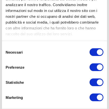
Essere parte di una società costituita può
analizzare il nostro traffico. Condividiamo inoltre
aumentare la credibilità e l’affidabilità agli occhi
informazioni sul modo in cui utilizza il nostro sito con i
dei clienti e dei partner commerciali.
Una
nostri partner che si occupano di analisi dei dati web,
struttura aziendale più solida e stabile può
pubblicità e social media, i quali potrebbero combinarle
generare maggiore fiducia e attrarre clienti di
con altre informazioni che ha fornito loro o che hanno
alto livello
, contribuendo al successo a lungo
raccolto dal suo utilizzo dei loro servizi.
termine dell’attività.
Considerazioni
Selezione
Necessari
del
Fondamentali nella
consenso
Costituzione di una
Preferenze
Società tra
Statistiche
Professionisti
Marketing
Scelta della Forma Giuridica Adeguata
Prima di costituire una società tra professionisti, è