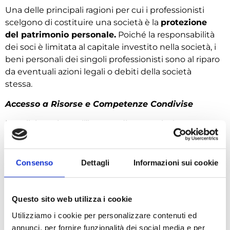
Una delle principali ragioni per cui i professionisti
scelgono di costituire una società è la
protezione
del patrimonio personale.
Poiché la responsabilità
dei soci è limitata al capitale investito nella società, i
beni personali dei singoli professionisti sono al riparo
da eventuali azioni legali o debiti della società
stessa.
Accesso a Risorse e Competenze Condivise
La collaborazione all’interno di una società tra
professionisti consente di accedere a una
più
ampia gamma di risorse e competenze
. I soci
possono condividere conoscenze, esperienze e
Consenso
Dettagli
Informazioni sui cookie
contatti professionali, migliorando così la qualità del
servizio offerto ai clienti e aumentando le
opportunità di crescita dell’attività.
Questo sito web utilizza i cookie
Utilizziamo i cookie per personalizzare contenuti ed
Credibilità e Affidabilità
annunci, per fornire funzionalità dei social media e per