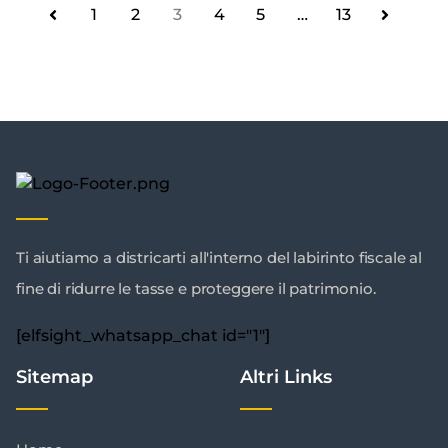
1
2
3
4
5
…
13
Ti aiutiamo a districarti all'interno del labirinto fiscale al
fine di ridurre le tasse e proteggere il patrimonio.
[elfsight_whatsapp_chat id="1"]
Sitemap
Altri Links