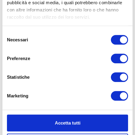
La società semplice viene spesso scelta
pubblicità e social media, i quali potrebbero combinarle
per la gestione di patrimoni, immobili e
con altre informazioni che ha fornito loro o che hanno
partecipazioni, proprio perché è una
raccolto dal suo utilizzo dei loro servizi.
struttura “snella” e, soprattutto, perché
segue un regime fiscale particolare: non
Selezione
paga…
Necessari
del
consenso
Leggi di più
Preferenze
Statistiche
Marketing
Accetta tutti
Atto costitutivo SRL: