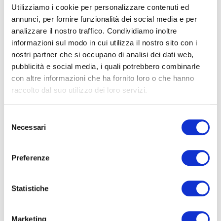
Utilizziamo i cookie per personalizzare contenuti ed
annunci, per fornire funzionalità dei social media e per
analizzare il nostro traffico. Condividiamo inoltre
informazioni sul modo in cui utilizza il nostro sito con i
nostri partner che si occupano di analisi dei dati web,
pubblicità e social media, i quali potrebbero combinarle
con altre informazioni che ha fornito loro o che hanno
La tassazione della
raccolto dal suo utilizzo dei loro servizi.
Società Semplice: tutti i
dettagli
Selezione
Necessari
La società semplice viene spesso scelta
del
per la gestione di patrimoni, immobili e
consenso
partecipazioni, proprio perché è una
Preferenze
struttura “snella” e, soprattutto, perché
segue un regime fiscale particolare: non
paga…
Statistiche
Leggi di più
Marketing