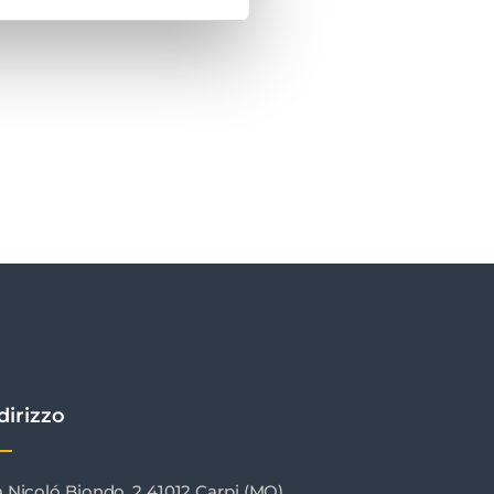
oluzioni su misura per
dirizzo
a Nicoló Biondo, 2 41012 Carpi (MO)