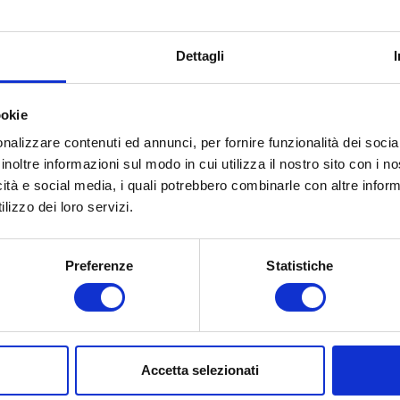
ili e i modelli di pricing. L’innalzamento dei costi fisca
rie,
cercando nuovi equilibri per mantenere la sostenib
Dettagli
e innovazione fiscale vs.
ookie
nalizzare contenuti ed annunci, per fornire funzionalità dei socia
iluppando strategie di adattamento innovative. Queste i
inoltre informazioni sul modo in cui utilizza il nostro sito con i 
dita delle catene di approvvigionamento. I cambiamenti
icità e social media, i quali potrebbero combinarle con altre inform
oluzioni tecnologiche avanzate per semplificare la gesti
lizzo dei loro servizi.
ella consulenza fisc
Preferenze
Statistiche
 consulenza fiscale
emerge come un alleato essenziale pe
Accetta selezionati
e imprese attraverso le intricate nuove normative, offr