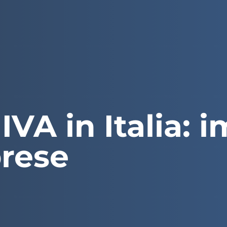
VA in Italia: i
prese