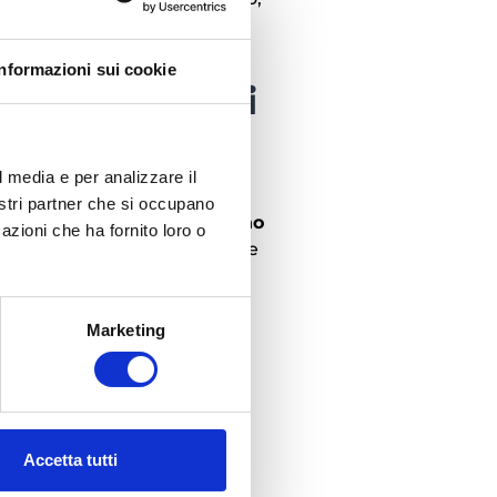
li impone alle aziende la
ilità economica.
Informazioni sui cookie
 i cambiamenti
l media e per analizzare il
ncludono l’
ottimizzazione
nostri partner che si occupano
 dell’IVA italiana
impongono
azioni che ha fornito loro o
one della conformità fiscale e
ale
Marketing
r le aziende. I
consulenti
Accetta tutti
endo un supporto