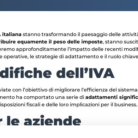
 italiana
stanno trasformando il paesaggio delle attivi
ribuire equamente il peso delle imposte
, stanno susci
oreremo approfonditamente l’impatto delle recenti modifi
de operative, le strategie di adattamento e il ruolo chiav
ifiche dell’IVA
iate con l’obiettivo di migliorare l’efficienza del sistema
iamento ha comportato una serie di
adattamenti signific
osizioni fiscali e delle loro implicazioni per il business.
r le aziende
ssi quotidiani. L’adeguamento alle nuove normative rich