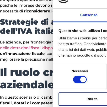
poiché le imprese devono rivedere le loro pratiche contab
necessità di
riconsiderare le proprie strategie finanzia
Consenso
Strategie di adattamento 
dell’IVA italiana
Questo sito web utilizza i c
Utilizziamo i cookie per perso
Le aziende, per fronteggiare le nuove sfide, stanno sv
nostro traffico. Condividiamo 
delle detrazioni fiscali disponibili
e la revisione approfon
di analisi dei dati web, pubbl
un’innovazione fiscale
, con aziende che investono in s
che hanno raccolto dal suo uti
migliorare la precisione nelle dichiarazioni.
Selezione
Il ruolo cruciale d
Necessari
del
consenso
aziendale
In questo scenario di cambiamenti fiscali complessi,
la
Rifiuta
fiscali, dotati di competenze specializzate
, guidano l