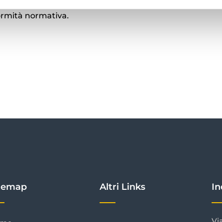
o nell’interpretazione delle normative, ma propongono s
formità normativa.
temap
Altri Links
In
Vi