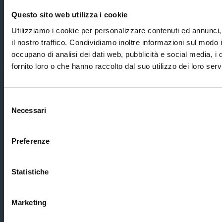
News & Blog
Questo sito web utilizza i cookie
Contatti
Utilizziamo i cookie per personalizzare contenuti ed annunci, 
Indirizzo
il nostro traffico. Condividiamo inoltre informazioni sul modo in
occupano di analisi dei dati web, pubblicità e social media, i
fornito loro o che hanno raccolto dal suo utilizzo dei loro servi
Via Nicoló Biondo, 2 41012 Carpi (MO)
Selezione
Privacy Policy
Necessari
del
Cookies Policy
consenso
Preferenze
Statistiche
Marketing