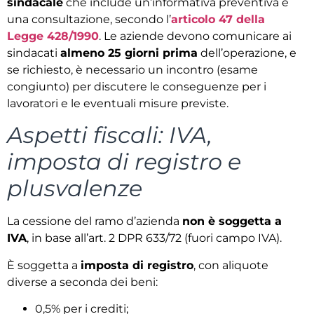
sindacale
che include un’informativa preventiva e
una consultazione, secondo l’
articolo 47 della
Legge 428/1990
. Le aziende devono comunicare ai
sindacati
almeno 25 giorni prima
dell’operazione, e
se richiesto, è necessario un incontro (esame
congiunto) per discutere le conseguenze per i
lavoratori e le eventuali misure previste.
Aspetti fiscali: IVA,
imposta di registro e
plusvalenze
La cessione del ramo d’azienda
non è soggetta a
IVA
, in base all’art. 2 DPR 633/72 (fuori campo IVA).
È soggetta a
imposta di registro
, con aliquote
diverse a seconda dei beni:
0,5% per i crediti;