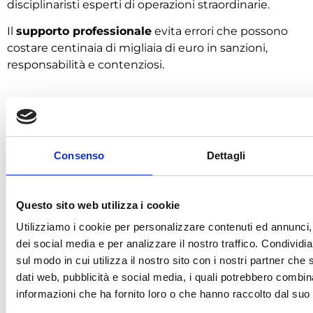
disciplinaristi esperti di operazioni straordinarie.
Il
supporto professionale
evita errori che possono
costare centinaia di migliaia di euro in sanzioni,
responsabilità e contenziosi.
Conclusioni
Consenso
Dettagli
La cessione di un ramo d’azienda è un’operazione
complessa che unisce diritto societario, fiscale e
lavoro. Richiede una visione strategica e la sicurezza
Questo sito web utilizza i cookie
che ogni elemento — dipendenti, contratti, debiti e
Utilizziamo i cookie per personalizzare contenuti ed annunci, 
crediti — sia gestito correttamente per evitare rischi
dei social media e per analizzare il nostro traffico. Condividi
futuri.
sul modo in cui utilizza il nostro sito con i nostri partner che 
Affidarsi a professionisti esperti non è solo prudente:
dati web, pubblicità e social media, i quali potrebbero combin
è l’unico modo per garantire che la cessione sia
informazioni che ha fornito loro o che hanno raccolto dal suo u
valida, ottimizzata e vantaggiosa, evitando errori che